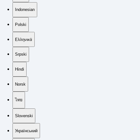
Indonesian
Polski
Ελληνικά
Srpski
Hindi
Norsk
ไทย
Slovenski
Український