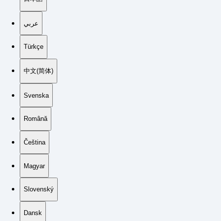
عربي
Türkçe
中文(简体)
Svenska
Română
Čeština
Magyar
Slovenský
Dansk