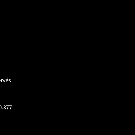
ervés
0.377