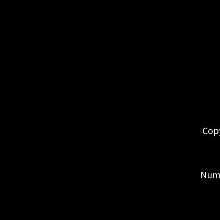
Cop
Numé