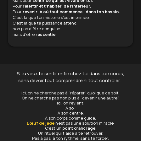
Mais pour
sentir ce qui est vivant en toi.
Pour
ralentir et t’habiter, de l’intérieur.
Pour
revenir là où tout commence : dans ton bassin.
C’est là que ton histoire s’est imprimée.
C’est là que ta puissance attend,
non pas d’être conquise…
mais d’être
ressentie.
Si tu veux te sentir enfin chez toi dans ton corps,
sans devoir tout comprendre ni tout contrôler…
Ici, on ne cherche pas à “réparer” quoi que ce soit.
On ne cherche pas non plus à “devenir une autre”.
Ici, on revient.
À soi.
À son centre.
À son corps comme guide.
L’œuf de jade
n’est pas une solution miracle.
C’est un
point d’ancrage
.
Un rituel qui t’aide à te retrouver.
Pas à pas, à ton rythme, sans te forcer.