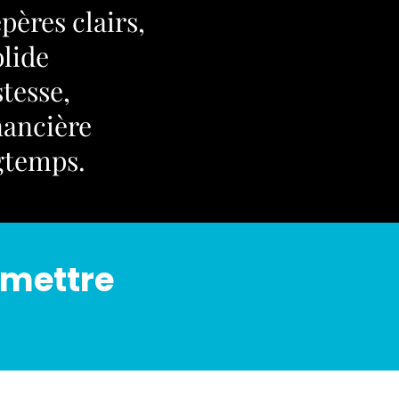
pères clairs,
olide
tesse,
inancière
gtemps.
rmettre