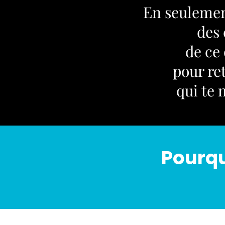
En seulement
des 
de ce
pour ret
qui te
Pourqu