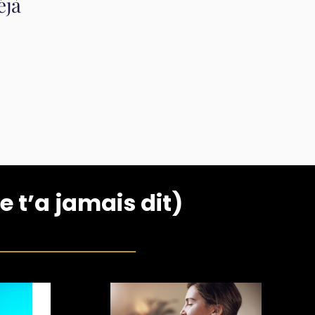
éjà
 t’a jamais dit)