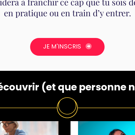
aidera à franchir ce cap que tu sois d
en pratique ou en train d’y entrer.
JE M'INSCRIS
écouvrir (et que personne ne