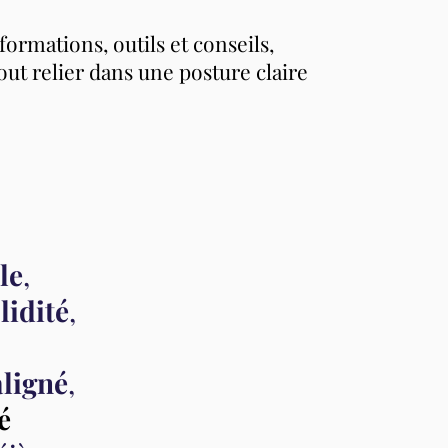
formations, outils et conseils,
ut relier dans une posture claire
le
,
lidité
,
aligné
,
é