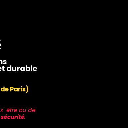
é
ns
t durable
 de Paris)
x-être ou de
 sécurité
.