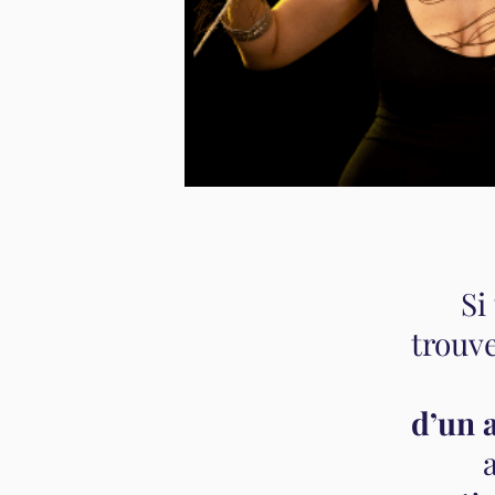
Si
trouv
d’un 