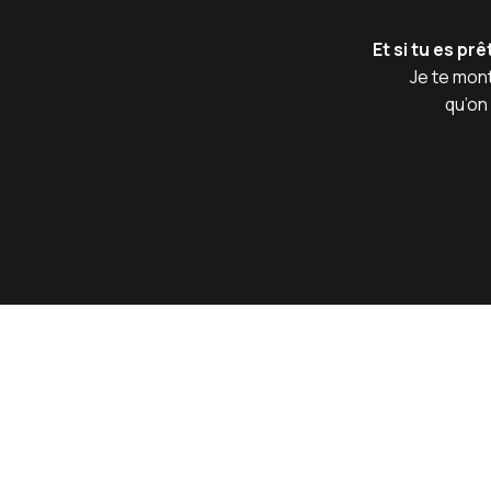
Et si tu es p
Je te mont
qu’on