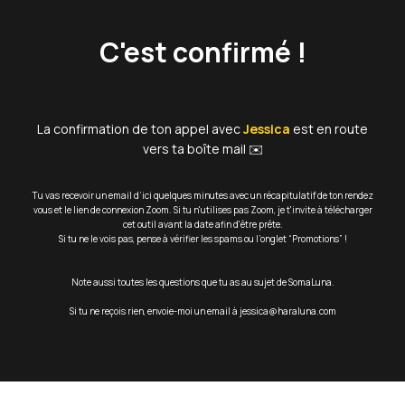
C'est confirmé !
La confirmation de ton appel avec
Jessica
est en route
vers ta boîte mail ✉️
Tu vas recevoir un email d’ici quelques minutes avec un récapitulatif de ton rendez
vous et le lien de connexion Zoom. Si tu n'utilises pas Zoom, je t'invite à télécharger
cet outil avant la date afin d'être prête.
Si tu ne le vois pas, pense à vérifier les spams ou l’onglet “Promotions” !
Note aussi toutes les questions que tu as au sujet de SomaLuna.
Si tu ne reçois rien, envoie-moi un email à jessica@haraluna.com