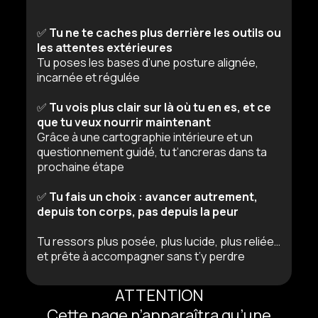
✅
Tu ne te caches plus derrière les outils ou
les attentes extérieures
Tu poses les bases d’une posture alignée,
incarnée et régulée
✅
Tu vois plus clair sur là où tu en es, et ce
que tu veux nourrir maintenant
Grâce à une cartographie intérieure et un
questionnement guidé, tu t’ancreras dans ta
prochaine étape
✅
Tu fais un choix : avancer autrement,
depuis ton corps, pas depuis la peur
Tu ressors plus posée, plus lucide, plus reliée…
et prête à accompagner sans t’y perdre
ATTENTION
Cette page n’apparaîtra qu’une