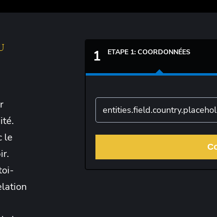
U
ETAPE 1: COORDONNÉES
1
r
ité.
 le
Co
ir.
toi-
lation