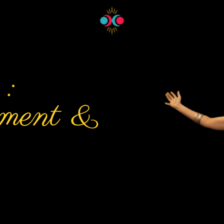
:
ement &