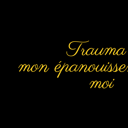
Trauma 
mon épanouiss
moi