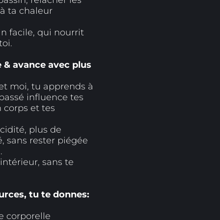
assin, relâcher les
à ta chaleur
 facile, qui nourrit
toi.
e & avance avec plus
et moi, tu apprends à
assé influence tes
n corps et tes
cidité, plus de
é, sans rester piégée
.
intérieur, sans te
urces, tu te donnes:
 corporelle