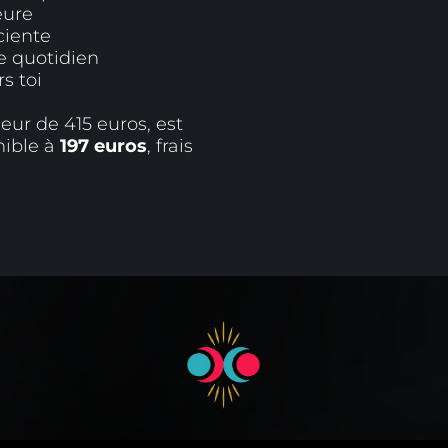
eure
ciente
le quotidien
s toi
eur de 415 euros, est
nible à
197 euros
, frais