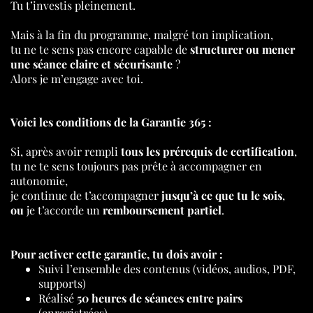
Tu t’investis pleinement.
Mais à la fin du programme, malgré ton implication,
tu ne te sens pas encore capable de
structurer ou mener
une séance claire et sécurisante
?
Alors je m’engage avec toi.
Voici les conditions de la Garantie 365 :
Si, après avoir rempli
tous les prérequis de certification
,
tu ne te sens toujours pas prête à accompagner en
autonomie,
je continue de t’accompagner
jusqu’à ce que tu le sois
,
ou
je t’accorde un
remboursement partiel
.
Pour activer cette garantie, tu dois avoir :
Suivi l’ensemble des contenus (vidéos, audios, PDF,
supports)
Réalisé
50 heures de séances entre pairs
(enregistrées)