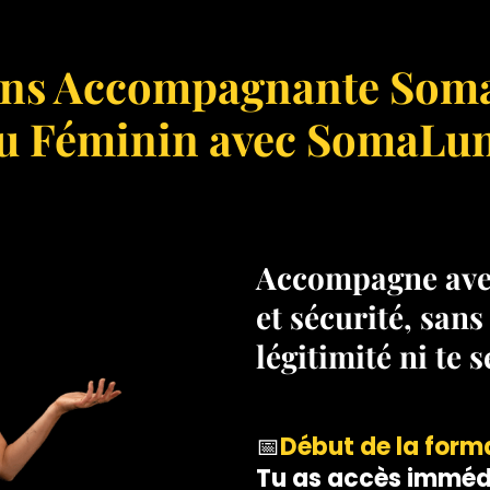
ens Accompagnante Soma
u Féminin avec SomaLu
Accompagne avec
et sécurité, sans
légitimité ni te 
📅
Début de la forma
Tu as accès imméd