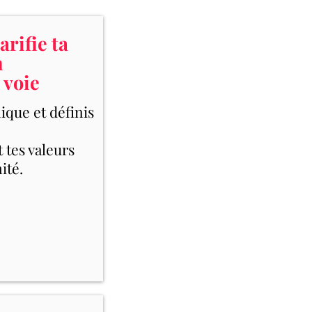
arifie ta
n
 voie
ique et définis
t tes valeurs
ité.