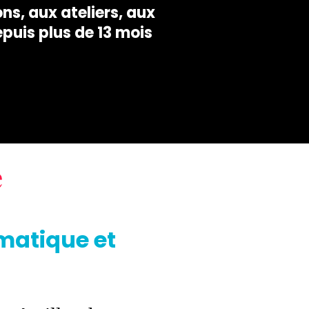
ons, aux ateliers, aux
epuis plus de 13 mois
e
matique et