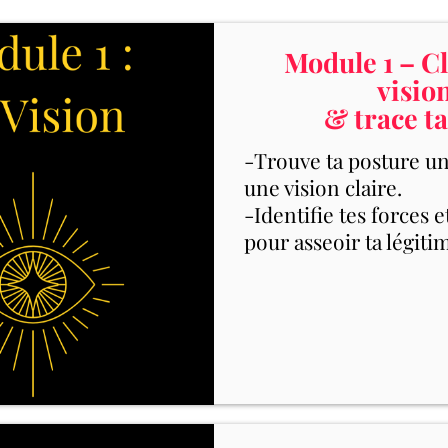
Module 1 – Cl
visio
& trace ta
-Trouve ta posture un
une vision claire.
-Identifie tes forces e
pour asseoir ta légitim