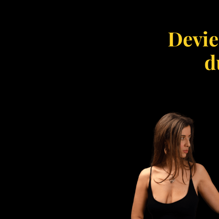
Devi
d