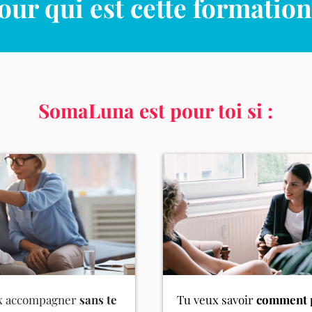
our qui est cette formation
SomaLuna est pour toi si :
x accompagner
sans te
Tu veux savoir
comment 