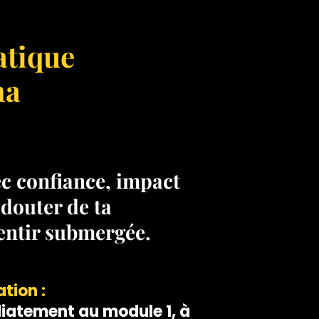
tique
na
 confiance, impact
 douter de ta
sentir submergée.
tion :
iatement au module 1, à