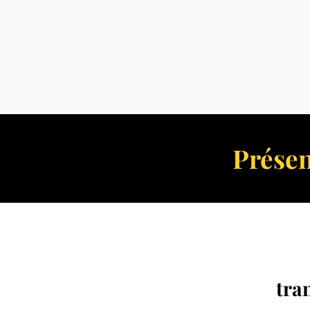
Prése
tra