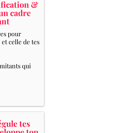
fication &
 un cadre
ant
res pour
et celle de tes
imitants qui
gule tes
eloppe ton