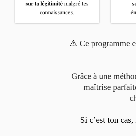
sur ta légitimité
malgré tes
s
connaissances.
é
⚠️
Ce programme es
Grâce à une méthodo
maîtrise parfait
c
Si c’est ton cas,