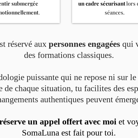
entir submergée
un cadre sécurisant
lors 
motionnellement
.
séances.
t réservé aux
personnes engagées
qui 
des formations classiques.
logie puissante qui ne repose ni sur le 
e de chaque situation, tu facilites des es
hangements authentiques peuvent émerge
réserve un appel offert avec moi
et vo
SomaLuna est fait pour toi.