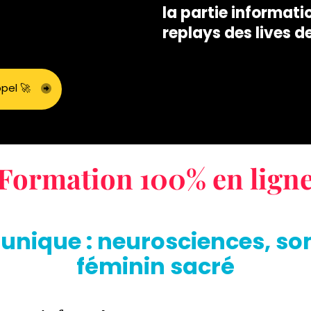
la partie informati
replays des lives d
pel 🚀
Formation 100% en lign
unique : neurosciences, so
féminin sacré