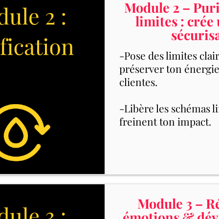
Module 2 – Puri
limites : crée
sécuris
-Pose des limites clai
préserver ton énergie 
clientes.
-Libère les schémas l
freinent ton impact.
Module 3 – Ré
émotions & dév